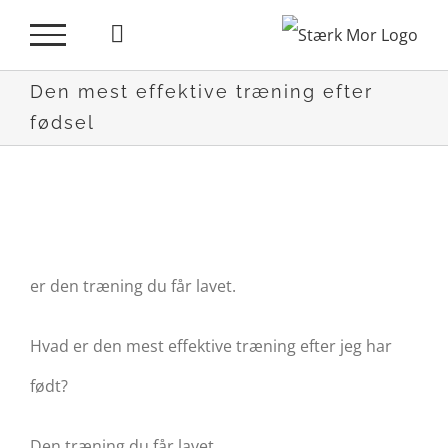
Skip
to
Den mest effektive træning efter
content
fødsel
Den mest effektive træning efter
fødsel
Se
er den træning du får lavet.
større
billede
Hvad er den mest effektive træning efter jeg har
født?
Den træning du får lavet.